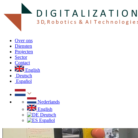
Over ons
Diensten
Projecten
Sector
Contact
English
Deutsch
Español
Nederlands
English
Deutsch
Español